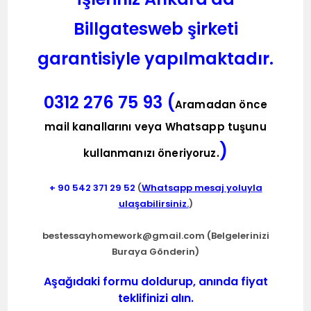
Billgatesweb şirketi
garantisiyle yapılmaktadır.
0312 276 75 93 (
Aramadan önce
mail kanallarını veya Whatsapp tuşunu
)
kullanmanızı öneriyoruz.
+ 90
542 371 29 52
(
Whatsapp mesaj yoluyla
ulaşabilirsiniz.
)
bestessayhomework@gmail.com
(Belgelerinizi
Buraya Gönderin)
Aşağıdaki formu doldurup, anında fiyat
teklifinizi alın.