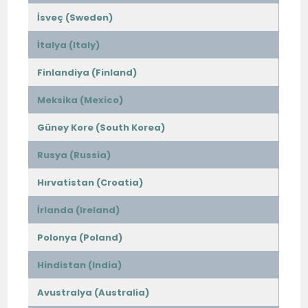
İsveç (Sweden)
İtalya (Italy)
Finlandiya (Finland)
Meksika (Mexico)
Güney Kore (South Korea)
Rusya (Russia)
Hırvatistan (Croatia)
İrlanda (Ireland)
Polonya (Poland)
Hindistan (India)
Avustralya (Australia)