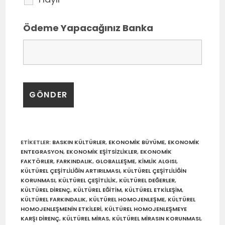
Ödeme Yapacağınız Banka
ETIKETLER
:
BASKIN KÜLTÜRLER
,
EKONOMIK BÜYÜME
,
EKONOMIK
ENTEGRASYON
,
EKONOMIK EŞITSIZLIKLER
,
EKONOMIK
FAKTÖRLER
,
FARKINDALIK
,
GLOBALLEŞME
,
KIMLIK ALGISI
,
KÜLTÜREL ÇEŞITLILIĞIN ARTIRILMASI
,
KÜLTÜREL ÇEŞITLILIĞIN
KORUNMASI
,
KÜLTÜREL ÇEŞITLILIK
,
KÜLTÜREL DEĞERLER
,
KÜLTÜREL DIRENÇ
,
KÜLTÜREL EĞITIM
,
KÜLTÜREL ETKILEŞIM
,
KÜLTÜREL FARKINDALIK
,
KÜLTÜREL HOMOJENLEŞME
,
KÜLTÜREL
HOMOJENLEŞMENIN ETKILERI
,
KÜLTÜREL HOMOJENLEŞMEYE
KARŞI DIRENÇ
,
KÜLTÜREL MIRAS
,
KÜLTÜREL MIRASIN KORUNMASI
,