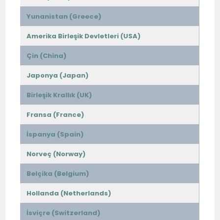
Yunanistan (Greece)
Amerika Birleşik Devletleri (USA)
Çin (China)
Japonya (Japan)
Birleşik Krallık (UK)
Fransa (France)
İspanya (Spain)
Norveç (Norway)
Belçika (Belgium)
Hollanda (Netherlands)
İsviçre (Switzerland)