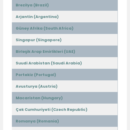
Brezilya (Brazil)
Arjantin (Argentina)
Güney Afrika (South Africa)
Singapur (Singapore)
Birleşik Arap Emirlikleri (UAE)
Suudi Arabistan (Saudi Arabia)
Portekiz (Portugal)
Avusturya (Austria)
Macaristan (Hungary)
Çek Cumhuriyeti (Czech Republic)
Romanya (Romania)