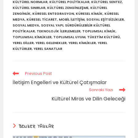
KÜLTÜREL NORMLAR
,
KÜLTÜREL POLITIKALAR
,
KÜLTÜREL SENTEZ
,
KÜLTÜREL SINIRLAR
,
KÜLTÜREL ZENGINLEŞME
,
KÜLTÜREL
ZENGINLIK
,
KÜRESEL ENTEGRASYON
,
KÜRESEL KIMLIK
,
KÜRESEL
MEDYA
,
KÜRESEL TICARET
,
MOBIL ILETIŞIM
,
SOSYAL EŞITSIZLIKLER
,
SOSYAL MEDYA
,
SOSYAL YAPI
,
SÜRDÜRÜLEBILIR KÜLTÜREL
POLITIKALAR
,
TEKNOLOJIK ILERLEMELER
,
TOPLUMSAL KIMLIK
,
TOPLUMSAL KIMLIKLER
,
TOPLUMSAL UYUM
,
TÜKETIM KÜLTÜRÜ
,
YEREL DILLER
,
YEREL GELENEKLER
,
YEREL KIMLIKLER
,
YEREL
KÜLTÜRLER
,
YEREL SANATLAR
Previous Post
İletişim Engelleri ve Kültürel Çatışmalar
Sonraki Yazı
Kültürel Miras ve Dilin Geleceği
BENZER YAZILAR