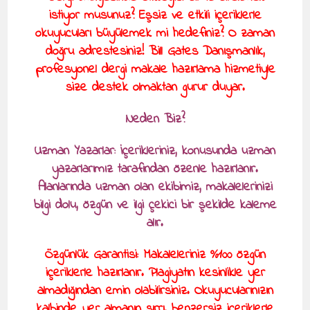
istiyor musunuz? Eşsiz ve etkili içeriklerle
okuyucuları büyülemek mi hedefiniz? O zaman
doğru adrestesiniz! Bill Gates Danışmanlık,
profesyonel dergi makale hazırlama hizmetiyle
size destek olmaktan gurur duyar.
Neden Biz?
Uzman Yazarlar: İçerikleriniz, konusunda uzman
yazarlarımız tarafından özenle hazırlanır.
Alanlarında uzman olan ekibimiz, makalelerinizi
bilgi dolu, özgün ve ilgi çekici bir şekilde kaleme
alır.
Özgünlük Garantisi: Makaleleriniz %100 özgün
içeriklerle hazırlanır. Plagiyatın kesinlikle yer
almadığından emin olabilirsiniz. Okuyucularınızın
kalbinde yer almanın sırrı, benzersiz içeriklerle