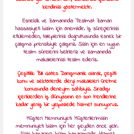
kendinizi göstermektir.
Esneklik ve Zamanında Teslimat: Zaman
hassasiyeti bizim için önemlidir. İş süreçlerinizi
etkilemeden, talepleriniz doğrultusunda esnek bir
çalışma prensibiyle çalışırız. Sizin için en uygun
teslim sürelerini belirleriz ve zamanında
makalelerinizi teslim ederiz.
Çeşitlilik: Bill Gates Danışmanlık olarak, çeşitli
konu ve sektörlerde dergi makaleleri üretme
konusunda deneyim sahibiyiz. Sıradışı
içeriklerden iş dünyasının en son trendlerine
kadar geniş bir yelpazede hizmet sunuyoruz.
Müşteri Memnuniyeti: Müşterilerimizin
memnuniyeti bizim için her şeyden önce gelir.