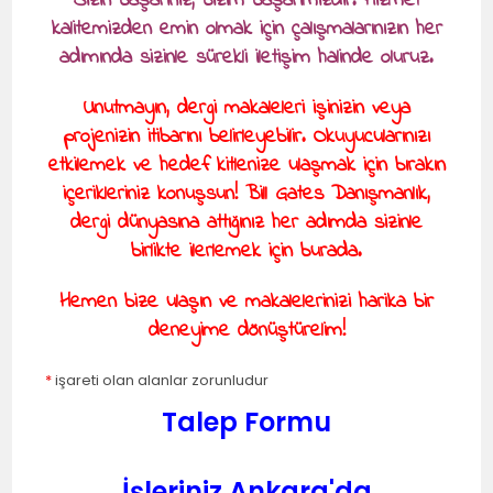
Sizin başarınız, bizim başarımızdır. Hizmet
kalitemizden emin olmak için çalışmalarınızın her
adımında sizinle sürekli iletişim halinde oluruz.
Unutmayın, dergi makaleleri işinizin veya
projenizin itibarını belirleyebilir. Okuyucularınızı
etkilemek ve hedef kitlenize ulaşmak için bırakın
içerikleriniz konuşsun! Bill Gates Danışmanlık,
dergi dünyasına attığınız her adımda sizinle
birlikte ilerlemek için burada.
Hemen bize ulaşın ve makalelerinizi harika bir
deneyime dönüştürelim!
*
işareti olan alanlar zorunludur
Talep Formu
İşleriniz Ankara'da