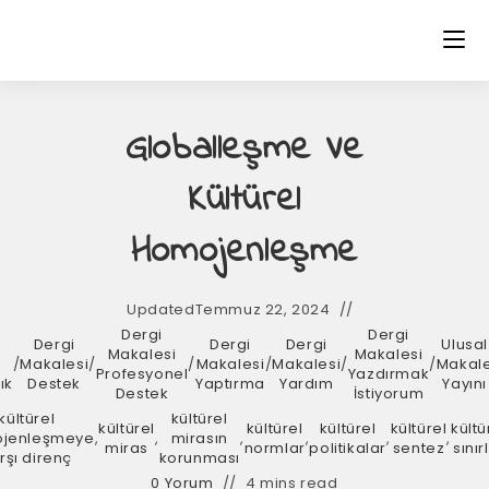
Globalleşme Ve
Kültürel
Homojenleşme
Updated
Temmuz 22, 2024
Dergi
Dergi
Dergi
Dergi
Dergi
Ulusal
Makalesi
Makalesi
i
/
Makalesi
/
/
Makalesi
/
Makalesi
/
/
Makal
Profesyonel
Yazdırmak
ık
Destek
Yaptırma
Yardım
Yayını
Destek
İstiyorum
kültürel
kültürel
kültürel
kültürel
kültürel
kültürel
kültü
jenleşmeye
,
,
mirasın
,
,
,
,
miras
normlar
politikalar
sentez
sınır
rşı direnç
korunması
0 Yorum
4 mins read