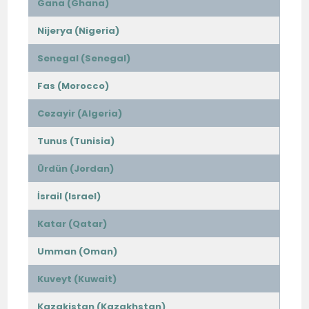
Gana (Ghana)
Nijerya (Nigeria)
Senegal (Senegal)
Fas (Morocco)
Cezayir (Algeria)
Tunus (Tunisia)
Ürdün (Jordan)
İsrail (Israel)
Katar (Qatar)
Umman (Oman)
Kuveyt (Kuwait)
Kazakistan (Kazakhstan)