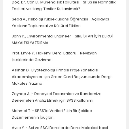
Doç. Dr. Can B., Mühendislik Fakültesi
-
SPSS ile Normallik
Testleri ve Hangi Testler Kullanılmalı?
Seda A., Psikoloji Yüksek Lisans Öğrencisi
-
Açıklayıcı
Yazıların Toplumsal ve Kültürel Etkileri
John P., Environmental Engineer
-
SIRBİSTAN İÇİN DERGİ
MAKALESİ YAZDIRMA
Prof. Emre Y., Hakemli Dergi Editörü
-
Revizyon
İsteklerinde Gezinme
Aslıhan D., Biyoteknoloji Firması Proje Yöneticisi
-
Akademisyenler İçin Green Card Başvurusunda Dergi
Makalesi Yazma
Zeynep A.
-
Deneysel Tasarımları ve Randomize
Denemeleri Analiz Etmek için SPSS Kullanımı
Mehmet T.
-
SPSS’te Verileri Etkin Bir Şekilde
Düzenlemenin İpuçları
Ayşe Y.
-
Sci ve SSCI Dergilerde Dergi Makalesi Nasıl