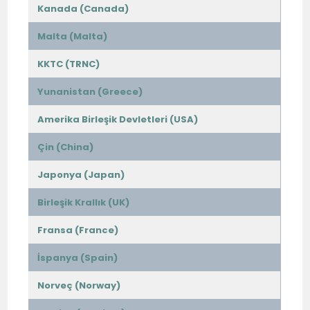
Kanada (Canada)
Malta (Malta)
KKTC (TRNC)
Yunanistan (Greece)
Amerika Birleşik Devletleri (USA)
Çin (China)
Japonya (Japan)
Birleşik Krallık (UK)
Fransa (France)
İspanya (Spain)
Norveç (Norway)