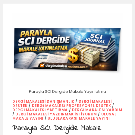
Parayla SCI Dergide Makale Yayınlatma
DERGI MAKALESI DANIŞMANLIK
/
DERGI MAKALESI
DESTEK
/
DERGI MAKALESI PROFESYONEL DESTEK
/
DERGI MAKALESI YAPTIRMA
/
DERGI MAKALESI YARDIM
/
DERGI MAKALESI YAZDIRMAK İSTIYORUM
/
ULUSAL
MAKALE YAYINI
/
ULUSLARARASI MAKALE YAYINI
Parayla SCI Dergide Makale