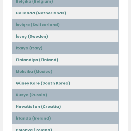
Belçika (Belgium)
Hollanda (Netherlands)
İsviçre (Switzerland)
İsveç (Sweden)
İtalya (Italy)
Finlandiya (Finland)
Meksika (Mexico)
Güney Kore (South Korea)
Rusya (Russia)
Hırvatistan (Croatia)
İrlanda (Ireland)
Polonya (Poland)