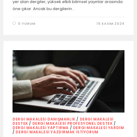
yer alan dergiler, yüksek etkili bilimsel yayınlar arasında
öne çıkar. Ancak bu dergilerin…
0 YORUM
15 KASIM 2024
DERGI MAKALESI DANIŞMANLIK
/
DERGI MAKALESI
DESTEK
/
DERGI MAKALESI PROFESYONEL DESTEK
/
DERGI MAKALESI YAPTIRMA
/
DERGI MAKALESI YARDIM
/
DERGI MAKALESI YAZDIRMAK İSTIYORUM