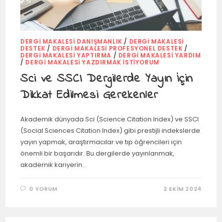
DERGI MAKALESI DANIŞMANLIK
/
DERGI MAKALESI
DESTEK
/
DERGI MAKALESI PROFESYONEL DESTEK
/
DERGI MAKALESI YAPTIRMA
/
DERGI MAKALESI YARDIM
/
DERGI MAKALESI YAZDIRMAK İSTIYORUM
Sci ve SSCI Dergilerde Yayın İçin
Dikkat Edilmesi Gerekenler
Akademik dünyada Sci (Science Citation Index) ve SSCI
(Social Sciences Citation Index) gibi prestijli indekslerde
yayın yapmak, araştırmacılar ve tıp öğrencileri için
önemli bir başarıdır. Bu dergilerde yayınlanmak,
akademik kariyerin…
0 YORUM
2 EKIM 2024