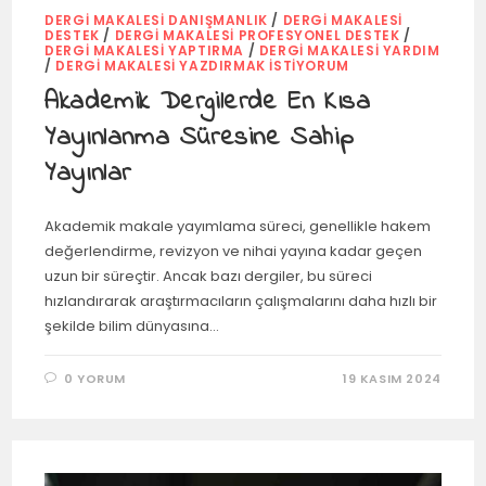
DERGI MAKALESI DANIŞMANLIK
/
DERGI MAKALESI
DESTEK
/
DERGI MAKALESI PROFESYONEL DESTEK
/
DERGI MAKALESI YAPTIRMA
/
DERGI MAKALESI YARDIM
/
DERGI MAKALESI YAZDIRMAK İSTIYORUM
Akademik Dergilerde En Kısa
Yayınlanma Süresine Sahip
Yayınlar
Akademik makale yayımlama süreci, genellikle hakem
değerlendirme, revizyon ve nihai yayına kadar geçen
uzun bir süreçtir. Ancak bazı dergiler, bu süreci
hızlandırarak araştırmacıların çalışmalarını daha hızlı bir
şekilde bilim dünyasına…
0 YORUM
19 KASIM 2024