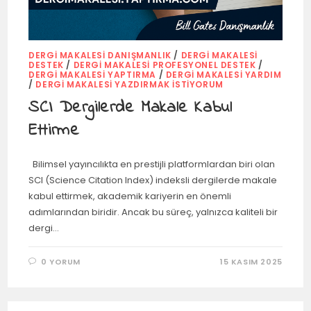
DERGI MAKALESI DANIŞMANLIK
/
DERGI MAKALESI
DESTEK
/
DERGI MAKALESI PROFESYONEL DESTEK
/
DERGI MAKALESI YAPTIRMA
/
DERGI MAKALESI YARDIM
/
DERGI MAKALESI YAZDIRMAK İSTIYORUM
SCI Dergilerde Makale Kabul
Ettirme
Bilimsel yayıncılıkta en prestijli platformlardan biri olan
SCI (Science Citation Index) indeksli dergilerde makale
kabul ettirmek, akademik kariyerin en önemli
adımlarından biridir. Ancak bu süreç, yalnızca kaliteli bir
dergi…
0 YORUM
15 KASIM 2025