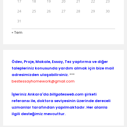
17
18
19
20
21
22
23
24
25
26
27
28
29
30
31
« Tem
Ödev, Proje, Makale, Essay, Tez yaptırma ve diğer
talepleriniz konusunda yardım almak için bize mail
adresimizden ulaşabilirsiniz.
***
bestessayhomework@gmail.com
İşleriniz Ankara'da
billgatesweb.com
şirketi
referansı ile, doktora seviyesinin üzerinde dereceli
uzmanlar tarafından yapılmaktadır. Her alanla
ilgili desteğimiz mevcuttur.