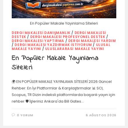
En Popüler Makale Yayınlama Siteleri
DERGI MAKALESI DANIŞMANLIK
/
DERGI MAKALESI
DESTEK
/
DERGI MAKALESI PROFESYONEL DESTEK
/
DERGI MAKALESI YAPTIRMA
/
DERGI MAKALESI YARDIM
/
DERGI MAKALESI YAZDIRMAK İSTIYORUM
/
ULUSAL
MAKALE YAYINI
/
ULUSLARARASI MAKALE YAYINI
En Popüler Makale Yayınlama
Siteleri
🌍 EN POPÜLER MAKALE YAYINLAMA SİTELERİ 2026 Güncel
Rehber: En İyi Platformlar & Karşılaştırmalar 📊 SCI,
Scopus, TR Dizin indeksli platformlarda başarılı yayın için
rehber 🛡️ İşleriniz Ankara'da Bill Gates…
0 YORUM
6 AĞUSTOS 2026