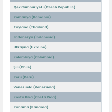
Çek Cumhuriyeti (Czech Republic)
Romanya (Romania)
Tayland (Thailand)
Endonezya (Indonesia)
Ukrayna (Ukraine)
Kolombiya (Colombia)
Şili (Chile)
Peru (Peru)
Venezuela (Venezuela)
Kosta Rika (Costa Rica)
Panama (Panama)