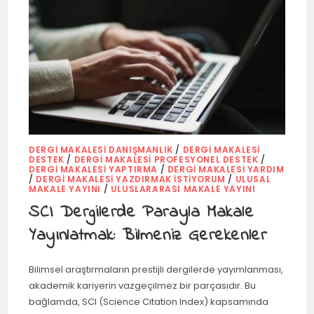
DERGI MAKALESI DANIŞMANLIK
/
DERGI MAKALESI
DESTEK
/
DERGI MAKALESI PROFESYONEL DESTEK
/
DERGI MAKALESI YAPTIRMA
/
DERGI MAKALESI YARDIM
/
DERGI MAKALESI YAZDIRMAK İSTIYORUM
/
ULUSAL
MAKALE YAYINI
/
ULUSLARARASI MAKALE YAYINI
SCI Dergilerde Parayla Makale
Yayınlatmak: Bilmeniz Gerekenler
Bilimsel araştırmaların prestijli dergilerde yayımlanması,
akademik kariyerin vazgeçilmez bir parçasıdır. Bu
bağlamda, SCI (Science Citation Index) kapsamında