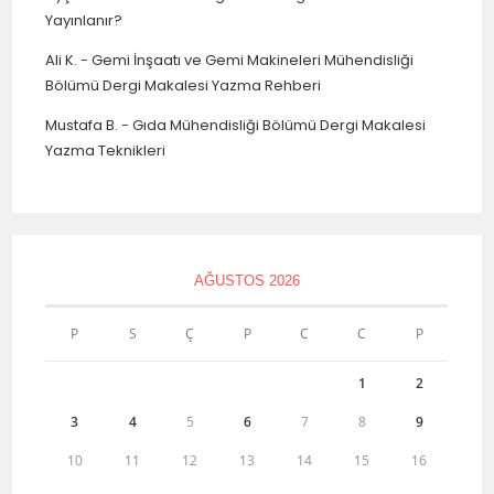
Yayınlanır?
Ali K.
-
Gemi İnşaatı ve Gemi Makineleri Mühendisliği
Bölümü Dergi Makalesi Yazma Rehberi
Mustafa B.
-
Gıda Mühendisliği Bölümü Dergi Makalesi
Yazma Teknikleri
AĞUSTOS 2026
P
S
Ç
P
C
C
P
1
2
3
4
5
6
7
8
9
10
11
12
13
14
15
16