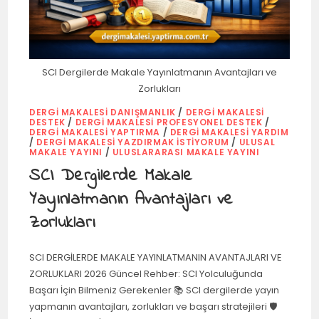
SCI Dergilerde Makale Yayınlatmanın Avantajları ve
Zorlukları
DERGI MAKALESI DANIŞMANLIK
/
DERGI MAKALESI
DESTEK
/
DERGI MAKALESI PROFESYONEL DESTEK
/
DERGI MAKALESI YAPTIRMA
/
DERGI MAKALESI YARDIM
/
DERGI MAKALESI YAZDIRMAK İSTIYORUM
/
ULUSAL
MAKALE YAYINI
/
ULUSLARARASI MAKALE YAYINI
SCI Dergilerde Makale
Yayınlatmanın Avantajları ve
Zorlukları
SCI DERGİLERDE MAKALE YAYINLATMANIN AVANTAJLARI VE
ZORLUKLARI 2026 Güncel Rehber: SCI Yolculuğunda
Başarı İçin Bilmeniz Gerekenler 📚 SCI dergilerde yayın
yapmanın avantajları, zorlukları ve başarı stratejileri 🛡️