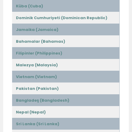
Küba (Cuba)
Dominik Cumhuriyeti (Dominican Republic)
Jamaika (Jamaica)
Bahamalar (Bahamas)
Filipinler (Philippines)
Malezya (Malaysia)
Vietnam (Vietnam)
Pakistan (Pakistan)
Bangladeş (Bangladesh)
Nepal (Nepal)
Sri Lanka (Sri Lanka)