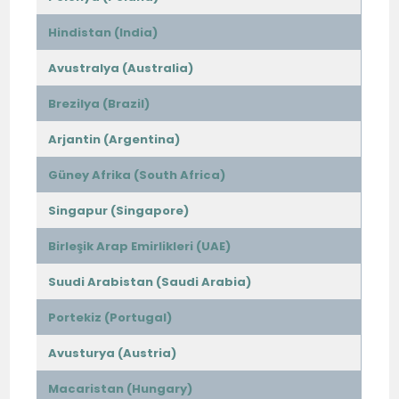
Hindistan (India)
Avustralya (Australia)
Brezilya (Brazil)
Arjantin (Argentina)
Güney Afrika (South Africa)
Singapur (Singapore)
Birleşik Arap Emirlikleri (UAE)
Suudi Arabistan (Saudi Arabia)
Portekiz (Portugal)
Avusturya (Austria)
Macaristan (Hungary)