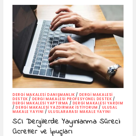
DERGI MAKALESI DANIŞMANLIK
/
DERGI MAKALESI
DESTEK
/
DERGI MAKALESI PROFESYONEL DESTEK
/
DERGI MAKALESI YAPTIRMA
/
DERGI MAKALESI YARDIM
/
DERGI MAKALESI YAZDIRMAK İSTIYORUM
/
ULUSAL
MAKALE YAYINI
/
ULUSLARARASI MAKALE YAYINI
SCI Dergilerde Yayınlanma Süreci:
Ücretler ve İpuçları