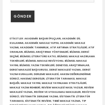
ETIKETLER
:
AKADEMIK BAŞARI IPUÇLARI
,
AKADEMIK DIL
KULLANIMI
,
AKADEMIK MAKALE YAPISI
,
AKADEMIK MAKALE
YAZIMI
,
AKADEMIK TANINIRLIK
,
ATIF ARTIRMA STRATEJILERI
,
ATIF
ORANLARI
,
BILIMSEL ARAŞTIRMA YÖNTEMLERI
,
BILIMSEL DERGI
SEÇIMI
,
BILIMSEL LITERATÜRE KATKI
,
BILIMSEL MAKALE HAZIRLAMA
TEKNIKLERI
,
BILIMSEL MAKALE REVIZYONU
,
BILIMSEL MAKALE
YAYINI
,
BILIMSEL YAZIM TEKNIKLERI
,
DENEYSEL ARAŞTIRMALAR
,
DERGI MAKALESI BAŞVURUSU
,
DERGI MAKALESI YAZMA
,
DERGI
YAZIM KURALLARI
,
DERLEME MAKALESI
,
HAKEM DEĞERLENDIRME
SÜRECI
,
HAKEMLI DERGILER
,
LITERATÜR TARAMASI
,
MAKALE
BAŞLIĞI
,
MAKALE YAYINI
,
MAKALE YAYINLAMA STRATEJILERI
,
MAKALE YAZIM REHBERI
,
REVIEW MAKALESI NASIL YAZILIR
,
REVIEW
MAKALESI YAZMA
,
REVIEW VE UYGULAMALI MAKALELER
,
REVIZYON
SÜRECI
,
SISTEMATIK DERLEME YAZIMI
,
SISTEMATIK LITERATÜR
TARAMASI
,
SISTEMATIK REVIEW
,
TIBBI MAKALE YAZMA
,
TIP