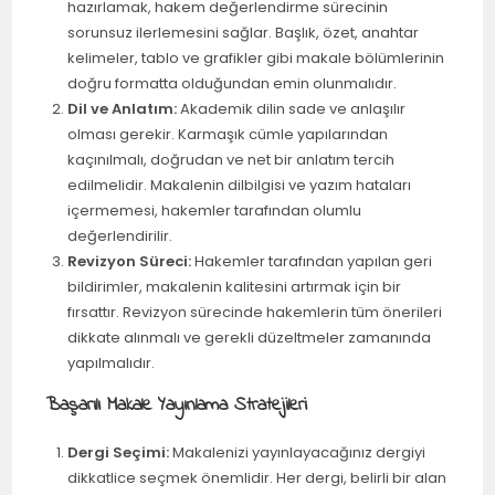
hazırlamak, hakem değerlendirme sürecinin
sorunsuz ilerlemesini sağlar. Başlık, özet, anahtar
kelimeler, tablo ve grafikler gibi makale bölümlerinin
doğru formatta olduğundan emin olunmalıdır.
Dil ve Anlatım:
Akademik dilin sade ve anlaşılır
olması gerekir. Karmaşık cümle yapılarından
kaçınılmalı, doğrudan ve net bir anlatım tercih
edilmelidir. Makalenin dilbilgisi ve yazım hataları
içermemesi, hakemler tarafından olumlu
değerlendirilir.
Revizyon Süreci:
Hakemler tarafından yapılan geri
bildirimler, makalenin kalitesini artırmak için bir
fırsattır. Revizyon sürecinde hakemlerin tüm önerileri
dikkate alınmalı ve gerekli düzeltmeler zamanında
yapılmalıdır.
Başarılı Makale Yayınlama Stratejileri
Dergi Seçimi:
Makalenizi yayınlayacağınız dergiyi
dikkatlice seçmek önemlidir. Her dergi, belirli bir alan