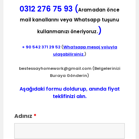
0312 276 75 93 (
Aramadan önce
mail kanallarını veya Whatsapp tuşunu
)
kullanmanızı öneriyoruz.
+ 90
542 371 29 52
(
Whatsapp mesaj yoluyla
ulaşabilirsiniz.
)
bestessayhomework@gmail.com
(Belgelerinizi
Buraya Gönderin)
Aşağıdaki formu doldurup, anında fiyat
teklifinizi alın.
Adınız
*