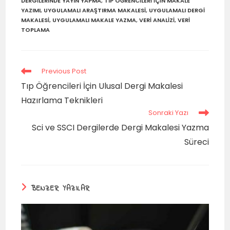
DERGILERINDE YAYIN YAPMA
,
TIP ÖĞRENCILERI IÇIN MAKALE
YAZIMI
,
UYGULAMALI ARAŞTIRMA MAKALESI
,
UYGULAMALI DERGI
MAKALESI
,
UYGULAMALI MAKALE YAZMA
,
VERI ANALIZI
,
VERI
TOPLAMA
Previous Post
Tıp Öğrencileri İçin Ulusal Dergi Makalesi
Hazırlama Teknikleri
Sonraki Yazı
Sci ve SSCI Dergilerde Dergi Makalesi Yazma
Süreci
BENZER YAZILAR