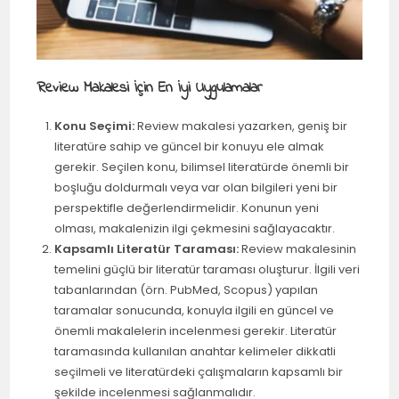
Review Makalesi İçin En İyi Uygulamalar
Konu Seçimi:
Review makalesi yazarken, geniş bir
literatüre sahip ve güncel bir konuyu ele almak
gerekir. Seçilen konu, bilimsel literatürde önemli bir
boşluğu doldurmalı veya var olan bilgileri yeni bir
perspektifle değerlendirmelidir. Konunun yeni
olması, makalenizin ilgi çekmesini sağlayacaktır.
Kapsamlı Literatür Taraması:
Review makalesinin
temelini güçlü bir literatür taraması oluşturur. İlgili veri
tabanlarından (örn. PubMed, Scopus) yapılan
taramalar sonucunda, konuyla ilgili en güncel ve
önemli makalelerin incelenmesi gerekir. Literatür
taramasında kullanılan anahtar kelimeler dikkatli
seçilmeli ve literatürdeki çalışmaların kapsamlı bir
şekilde incelenmesi sağlanmalıdır.