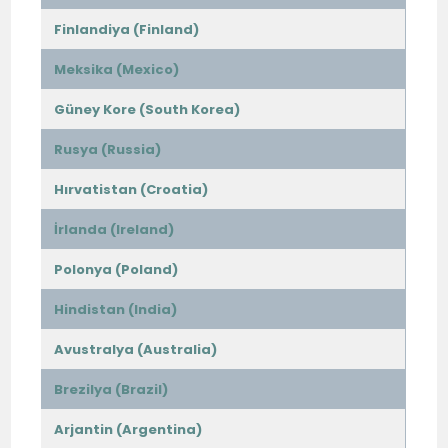
Finlandiya (Finland)
Meksika (Mexico)
Güney Kore (South Korea)
Rusya (Russia)
Hırvatistan (Croatia)
İrlanda (Ireland)
Polonya (Poland)
Hindistan (India)
Avustralya (Australia)
Brezilya (Brazil)
Arjantin (Argentina)