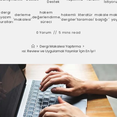
Destek
İstiyo
dergi
hakem
derleme
hakemli
literatür
makale
mak
yazım
,
,
değerlendirme
,
,
,
,
makalesi
dergiler
taraması
başlığı
yay
uralları
süreci
0 Yorum
5 mins read
>
Dergi Makalesi Yaptırma
>
Dergi Makalesi: Review ve Uygulamalı Yayınlar İçin En İyi Uygulamalar