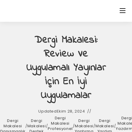
Dergi Makalesi:
Review Ve
Uygulamalı Yayınlar
İçin En İyi
Uygulamalar
Updated
Ekim 28, 2024
Dergi
Derg
Dergi
Dergi
Dergi
Dergi
d
Makalesi
Makale
Makalesi
/
Makalesi
/
/
Makalesi
/
Makalesi
/
Profesyonel
Yazdır
Danışmanlık
Destek
Yaptırma
Yardım