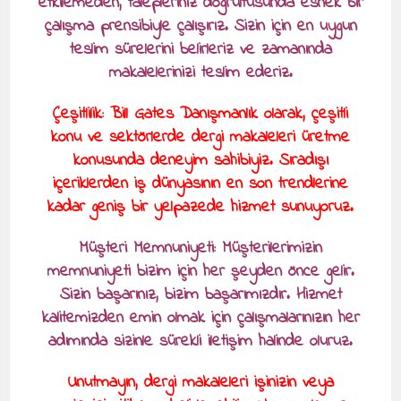
etkilemeden, talepleriniz doğrultusunda esnek bir
çalışma prensibiyle çalışırız. Sizin için en uygun
teslim sürelerini belirleriz ve zamanında
makalelerinizi teslim ederiz.
Çeşitlilik: Bill Gates Danışmanlık olarak, çeşitli
konu ve sektörlerde dergi makaleleri üretme
konusunda deneyim sahibiyiz. Sıradışı
içeriklerden iş dünyasının en son trendlerine
kadar geniş bir yelpazede hizmet sunuyoruz.
Müşteri Memnuniyeti: Müşterilerimizin
memnuniyeti bizim için her şeyden önce gelir.
Sizin başarınız, bizim başarımızdır. Hizmet
kalitemizden emin olmak için çalışmalarınızın her
adımında sizinle sürekli iletişim halinde oluruz.
Unutmayın, dergi makaleleri işinizin veya