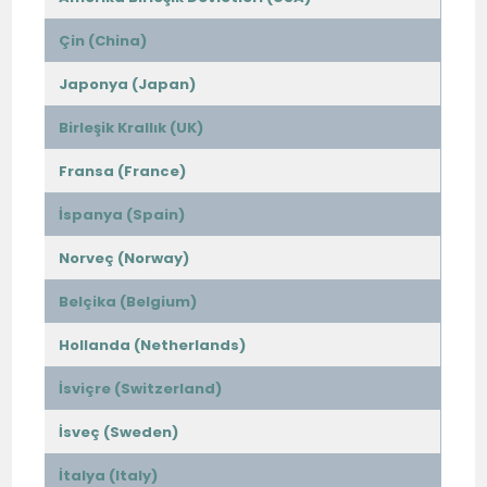
Çin (China)
Japonya (Japan)
Birleşik Krallık (UK)
Fransa (France)
İspanya (Spain)
Norveç (Norway)
Belçika (Belgium)
Hollanda (Netherlands)
İsviçre (Switzerland)
İsveç (Sweden)
İtalya (Italy)