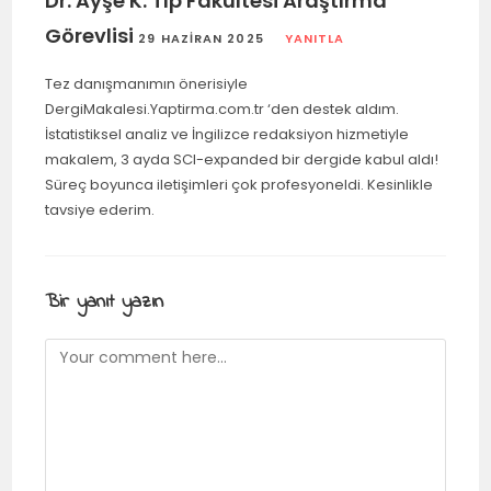
Dr. Ayşe K. Tıp Fakültesi Araştırma
Görevlisi
29 HAZIRAN 2025
YANITLA
Tez danışmanımın önerisiyle
DergiMakalesi.Yaptirma.com.tr ‘den destek aldım.
İstatistiksel analiz ve İngilizce redaksiyon hizmetiyle
makalem, 3 ayda SCI-expanded bir dergide kabul aldı!
Süreç boyunca iletişimleri çok profesyoneldi. Kesinlikle
tavsiye ederim.
Bir yanıt yazın