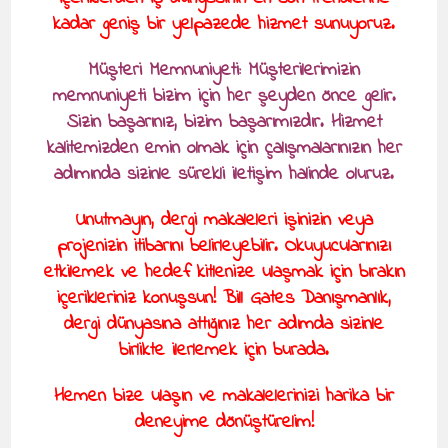
kadar geniş bir yelpazede hizmet sunuyoruz.
Müşteri Memnuniyeti: Müşterilerimizin
memnuniyeti bizim için her şeyden önce gelir.
Sizin başarınız, bizim başarımızdır. Hizmet
kalitemizden emin olmak için çalışmalarınızın her
adımında sizinle sürekli iletişim halinde oluruz.
Unutmayın, dergi makaleleri işinizin veya
projenizin itibarını belirleyebilir. Okuyucularınızı
etkilemek ve hedef kitlenize ulaşmak için bırakın
içerikleriniz konuşsun! Bill Gates Danışmanlık,
dergi dünyasına attığınız her adımda sizinle
birlikte ilerlemek için burada.
Hemen bize ulaşın ve makalelerinizi harika bir
deneyime dönüştürelim!