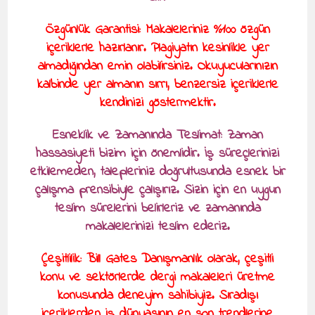
Özgünlük Garantisi: Makaleleriniz %100 özgün
içeriklerle hazırlanır. Plagiyatın kesinlikle yer
almadığından emin olabilirsiniz. Okuyucularınızın
kalbinde yer almanın sırrı, benzersiz içeriklerle
kendinizi göstermektir.
Esneklik ve Zamanında Teslimat: Zaman
hassasiyeti bizim için önemlidir. İş süreçlerinizi
etkilemeden, talepleriniz doğrultusunda esnek bir
çalışma prensibiyle çalışırız. Sizin için en uygun
teslim sürelerini belirleriz ve zamanında
makalelerinizi teslim ederiz.
Çeşitlilik: Bill Gates Danışmanlık olarak, çeşitli
konu ve sektörlerde dergi makaleleri üretme
konusunda deneyim sahibiyiz. Sıradışı
içeriklerden iş dünyasının en son trendlerine