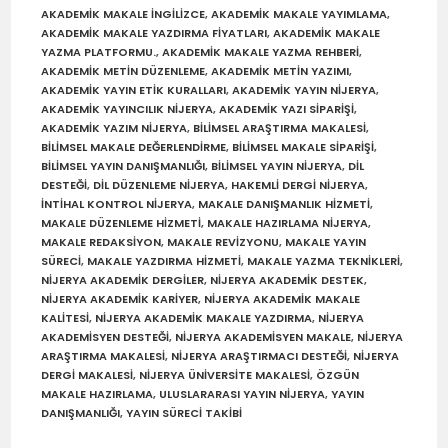
AKADEMIK MAKALE İNGILIZCE
,
AKADEMIK MAKALE YAYIMLAMA
,
AKADEMIK MAKALE YAZDIRMA FIYATLARI
,
AKADEMIK MAKALE
YAZMA PLATFORMU.
,
AKADEMIK MAKALE YAZMA REHBERI
,
AKADEMIK METIN DÜZENLEME
,
AKADEMIK METIN YAZIMI
,
AKADEMIK YAYIN ETIK KURALLARI
,
AKADEMIK YAYIN NIJERYA
,
AKADEMIK YAYINCILIK NIJERYA
,
AKADEMIK YAZI SIPARIŞI
,
AKADEMIK YAZIM NIJERYA
,
BILIMSEL ARAŞTIRMA MAKALESI
,
BILIMSEL MAKALE DEĞERLENDIRME
,
BILIMSEL MAKALE SIPARIŞI
,
BILIMSEL YAYIN DANIŞMANLIĞI
,
BILIMSEL YAYIN NIJERYA
,
DIL
DESTEĞI
,
DIL DÜZENLEME NIJERYA
,
HAKEMLI DERGI NIJERYA
,
INTIHAL KONTROL NIJERYA
,
MAKALE DANIŞMANLIK HIZMETI
,
MAKALE DÜZENLEME HIZMETI
,
MAKALE HAZIRLAMA NIJERYA
,
MAKALE REDAKSIYON
,
MAKALE REVIZYONU
,
MAKALE YAYIN
SÜRECI
,
MAKALE YAZDIRMA HIZMETI
,
MAKALE YAZMA TEKNIKLERI
,
NIJERYA AKADEMIK DERGILER
,
NIJERYA AKADEMIK DESTEK
,
NIJERYA AKADEMIK KARIYER
,
NIJERYA AKADEMIK MAKALE
KALITESI
,
NIJERYA AKADEMIK MAKALE YAZDIRMA
,
NIJERYA
AKADEMISYEN DESTEĞI
,
NIJERYA AKADEMISYEN MAKALE
,
NIJERYA
ARAŞTIRMA MAKALESI
,
NIJERYA ARAŞTIRMACI DESTEĞI
,
NIJERYA
DERGI MAKALESI
,
NIJERYA ÜNIVERSITE MAKALESI
,
ÖZGÜN
MAKALE HAZIRLAMA
,
ULUSLARARASI YAYIN NIJERYA
,
YAYIN
DANIŞMANLIĞI
,
YAYIN SÜRECI TAKIBI