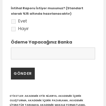
İntihal Raporu İstiyor musunuz? (Standart
olarak %15 altında hazırlanacaktır)
Evet
Hayır
Ödeme Yapacağınız Banka
ETIKETLER
:
AKADEMIK ETIK NIJERYA
,
AKADEMIK IÇERIK
OLUŞTURMA
,
AKADEMIK IÇERIK PAZARLAMA
,
AKADEMIK
LITERATÜR TARAMASI
,
AKADEMIK MAKALE FORMATLAMA
,