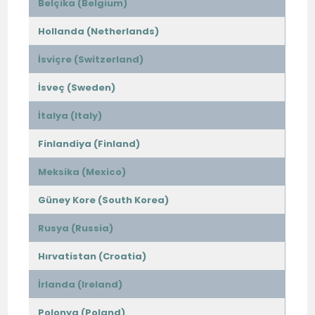
Belçika (Belgium)
Hollanda (Netherlands)
İsviçre (Switzerland)
İsveç (Sweden)
İtalya (Italy)
Finlandiya (Finland)
Meksika (Mexico)
Güney Kore (South Korea)
Rusya (Russia)
Hırvatistan (Croatia)
İrlanda (Ireland)
Polonya (Poland)