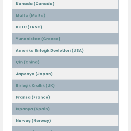
Kanada (Canada)
Malta (Malta)
KKTC (TRNC)
Yunanistan (Greece)
Amerika Birleşik Devletleri (USA)
Çin (China)
Japonya (Japan)
Birleşik Krallık (UK)
Fransa (France)
İspanya (Spain)
Norveç (Norway)