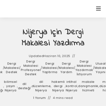
Nijerya Için Dergi
Makalesi Yazdırma
Updated
Haziran 10, 2025
Dergi
Dergi
Dergi
Dergi
Dergi
Ulusal
Makalesi
Makalesi
i
/
Makalesi
/
/
Makalesi
/
Makalesi
/
/
Makal
Profesyonel
Yazdırmak
ık
Destek
Yaptırma
Yardım
Yayını
Destek
İstiyorum
bilimsel
dil
hakemli
intihal
makale
m
dil
,
yayın
,
,
düzenleme
,
dergi
,
kontrol
,
danışmanlık
,
düz
desteği
ğı
Nijerya
Nijerya
Nijerya
Nijerya
hizmeti
h
1 Yorum
4 mins read