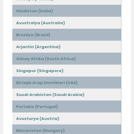
Hindistan (India)
Avustralya (Australia)
Brezilya (Brazil)
Arjantin (Argentina)
Güney Afrika (South Africa)
Singapur (Singapore)
Birleşik Arap Emirlikleri (UAE)
Suudi Arabistan (Saudi Arabia)
Portekiz (Portugal)
Avusturya (Austria)
Macaristan (Hungary)