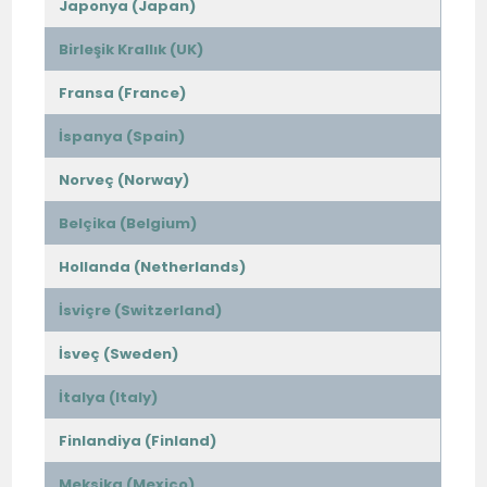
Japonya (Japan)
Birleşik Krallık (UK)
Fransa (France)
İspanya (Spain)
Norveç (Norway)
Belçika (Belgium)
Hollanda (Netherlands)
İsviçre (Switzerland)
İsveç (Sweden)
İtalya (Italy)
Finlandiya (Finland)
Meksika (Mexico)