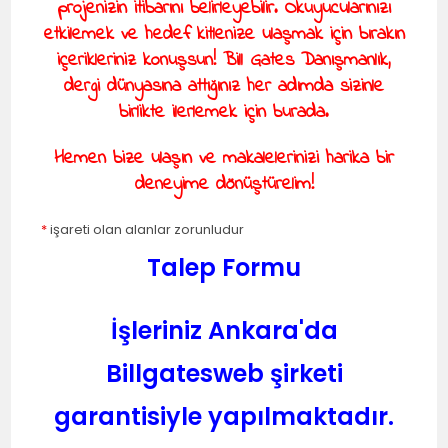
projenizin itibarını belirleyebilir. Okuyucularınızı
etkilemek ve hedef kitlenize ulaşmak için bırakın
içerikleriniz konuşsun! Bill Gates Danışmanlık,
dergi dünyasına attığınız her adımda sizinle
birlikte ilerlemek için burada.
Hemen bize ulaşın ve makalelerinizi harika bir
deneyime dönüştürelim!
*
işareti olan alanlar zorunludur
Talep Formu
İşleriniz Ankara'da
Billgatesweb şirketi
garantisiyle yapılmaktadır.