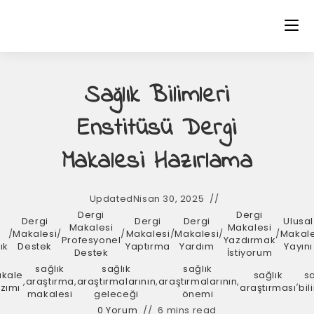
Sağlık Bilimleri
Enstitüsü Dergi
Makalesi Hazırlama
Updated
Nisan 30, 2025
Dergi
Dergi
Dergi
Dergi
Dergi
Ulusal
Makalesi
Makalesi
i
/
Makalesi
/
/
Makalesi
/
Makalesi
/
/
Makal
Profesyonel
Yazdırmak
ık
Destek
Yaptırma
Yardım
Yayını
Destek
İstiyorum
sağlık
sağlık
sağlık
kale
sağlık
sa
,
araştırma
,
araştırmalarının
,
araştırmalarının
,
,
zımı
araştırması
bil
makalesi
geleceği
önemi
0 Yorum
6 mins read