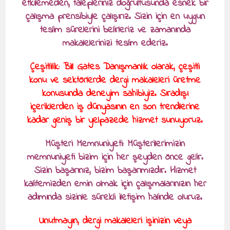
etkilemeden, talepleriniz doğrultusunda esnek bir
çalışma prensibiyle çalışırız. Sizin için en uygun
teslim sürelerini belirleriz ve zamanında
makalelerinizi teslim ederiz.
Çeşitlilik: Bill Gates Danışmanlık olarak, çeşitli
konu ve sektörlerde dergi makaleleri üretme
konusunda deneyim sahibiyiz. Sıradışı
içeriklerden iş dünyasının en son trendlerine
kadar geniş bir yelpazede hizmet sunuyoruz.
Müşteri Memnuniyeti: Müşterilerimizin
memnuniyeti bizim için her şeyden önce gelir.
Sizin başarınız, bizim başarımızdır. Hizmet
kalitemizden emin olmak için çalışmalarınızın her
adımında sizinle sürekli iletişim halinde oluruz.
Unutmayın, dergi makaleleri işinizin veya