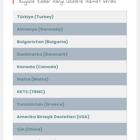
Bugüne Kadar Hangi Ülkelere Hizmet Verdik
Türkiye (Turkey)
Almanya (Germany)
Bulgaristan (Bulgaria)
Danimarka (Denmark)
Kanada (Canada)
Malta (Malta)
KKTC (TRNC)
Yunanistan (Greece)
Amerika Birleşik Devletleri (USA)
Çin (China)