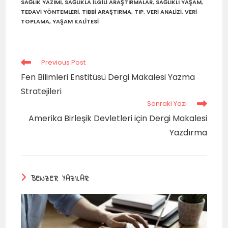
SAĞLIK YAZIMI
,
SAĞLIKLA ILGILI ARAŞTIRMALAR
,
SAĞLIKLI YAŞAM
,
TEDAVI YÖNTEMLERI
,
TIBBI ARAŞTIRMA
,
TIP
,
VERI ANALIZI
,
VERI
TOPLAMA
,
YAŞAM KALITESI
Previous Post
Fen Bilimleri Enstitüsü Dergi Makalesi Yazma
Stratejileri
Sonraki Yazı
Amerika Birleşik Devletleri için Dergi Makalesi
Yazdırma
BENZER YAZILAR