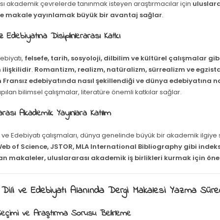
ası akademik çevrelerde tanınmak isteyen araştırmacılar için
uluslara
de makale yayınlamak büyük bir avantaj sağlar
.
z Edebiyatına Disiplinlerarası Katkı
ebiyatı,
felsefe, tarih, sosyoloji, dilbilim ve kültürel çalışmalar gibi
lişkilidir
.
Romantizm, realizm, natüralizm, sürrealizm ve egzist
 Fransız edebiyatında nasıl şekillendiği ve dünya edebiyatına nas
pılan bilimsel çalışmalar, literatüre önemli katkılar sağlar.
rarası Akademik Yayınlara Katılım
li ve Edebiyatı çalışmaları, dünya genelinde büyük bir akademik ilgiye s
eb of Science, JSTOR, MLA International Bibliography gibi indek
n makaleler, uluslararası akademik iş birlikleri kurmak için önem
 Dili ve Edebiyatı Alanında Dergi Makalesi Yazma Süre
Seçimi ve Araştırma Sorusu Belirleme