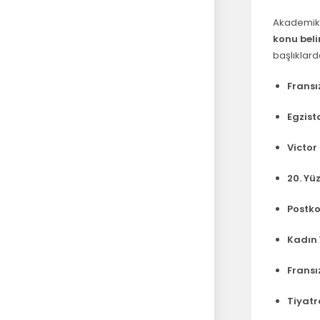
Akademik 
konu beli
başlıklarda
Fransı
Egzist
Victor
20. Yüz
Postko
Kadın 
Fransı
Tiyatr