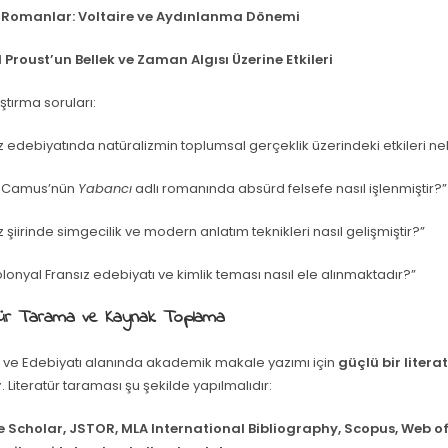
i Romanlar: Voltaire ve Aydınlanma Dönemi
 Proust’un Bellek ve Zaman Algısı Üzerine Etkileri
tırma soruları:
z edebiyatında natüralizmin toplumsal gerçeklik üzerindeki etkileri ne
t Camus’nün
Yabancı
adlı romanında absürd felsefe nasıl işlenmiştir?”
z şiirinde simgecilik ve modern anlatım teknikleri nasıl gelişmiştir?”
lonyal Fransız edebiyatı ve kimlik teması nasıl ele alınmaktadır?”
atür Tarama ve Kaynak Toplama
li ve Edebiyatı alanında akademik makale yazımı için
güçlü bir liter
r
. Literatür taraması şu şekilde yapılmalıdır:
 Scholar, JSTOR, MLA International Bibliography, Scopus, Web of