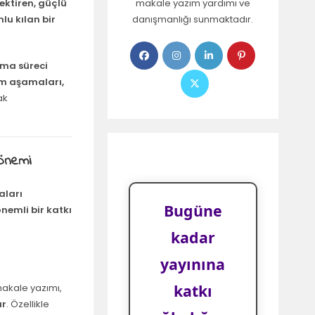
makale yazım yardımı ve
rektiren, güçlü
danışmanlığı sunmaktadır.
lu kılan bir
zma süreci
ım aşamaları,
ak
 Önemi
aları
Bugüne
nemli bir katkı
kadar
yayınına
katkı
makale yazımı,
ır
. Özellikle