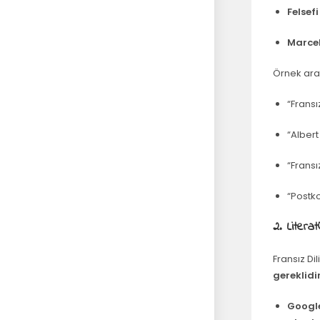
Felsef
Marcel
Örnek araş
“Fransı
“Alber
“Fransı
“Postko
2. Liter
Fransız Di
gereklidi
Google