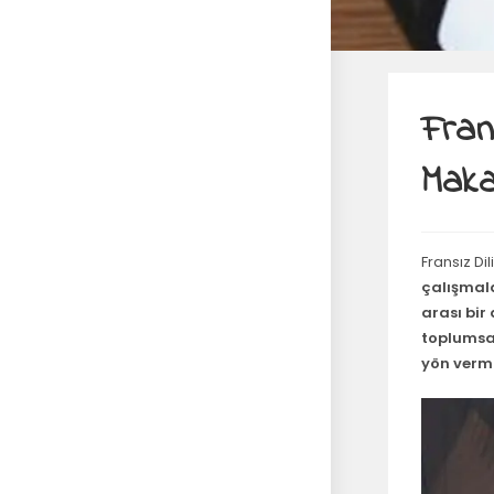
Fran
Maka
Fransız Dil
çalışmala
arası bir
toplumsal
yön vermi