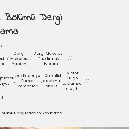
tı Bölümü Dergi
nlama
i
Dergi
Dergi Makalesi
si
/
Makalesi
/
Yazdırmak
ma
Yardım
İstiyorum
Victor
postkolonyal
sürrealist
ştırmalı
Hugo
,
Fransız
,
edebiyat
,
biyat
toplumsal
romanları
analizi
eleştiri
ad
tı Bölümü Dergi Makalesi Yayınlama