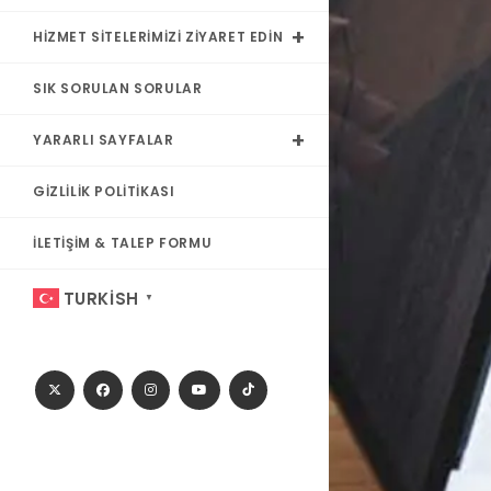
HIZMET SITELERIMIZI ZIYARET EDIN
SIK SORULAN SORULAR
YARARLI SAYFALAR
GIZLILIK POLITIKASI
İLETIŞIM & TALEP FORMU
TURKISH
▼