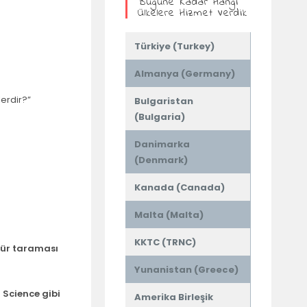
Bugüne Kadar Hangi
Ülkelere Hizmet Verdik
Türkiye (Turkey)
Almanya (Germany)
lerdir?”
Bulgaristan
(Bulgaria)
Danimarka
(Denmark)
Kanada (Canada)
Malta (Malta)
KKTC (TRNC)
atür taraması
Yunanistan (Greece)
 Science gibi
Amerika Birleşik