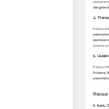
uluslarar
dergiler
2. Fransı
Fransız ed
yakından i
akımların
üzerine ya
3. Ulusla
Fransız Di
Scopus, W
yayınlana
Fransız
1. Konu 