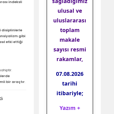
sağladığımız
rası indeksli
ulusal ve
uluslararası
toplam
 disiplinlerle
ansiyalizm gibi
makale
ıl etki ettiği
sayısı resmi
rakamlar,
ahiptir.
07.08.2026
slerde
li bir araçtır
.
tarihi
itibariyle;
ci
Yazım +