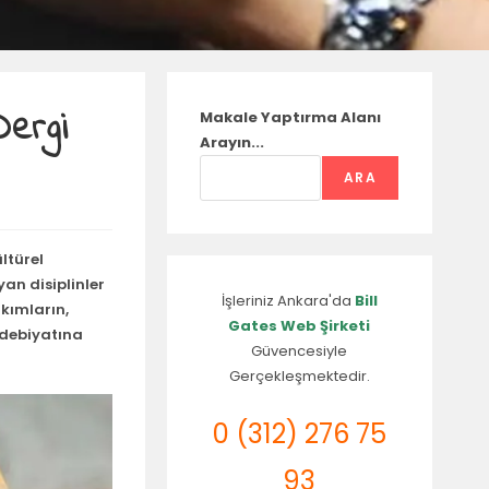
Dergi
Makale Yaptırma Alanı
Arayın...
ARA
ültürel
an disiplinler
İşleriniz Ankara'da
Bill
kımların,
Gates Web Şirketi
edebiyatına
Güvencesiyle
Gerçekleşmektedir.
0 (312) 276 75
93