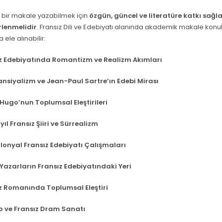
bir makale yazabilmek için
özgün, güncel ve literatüre katkı sağl
rlenmelidir
. Fransız Dili ve Edebiyatı alanında akademik makale konul
 ele alınabilir:
z Edebiyatında Romantizm ve Realizm Akımları
ansiyalizm ve Jean-Paul Sartre’ın Edebi Mirası
 Hugo’nun Toplumsal Eleştirileri
yıl Fransız Şiiri ve Sürrealizm
lonyal Fransız Edebiyatı Çalışmaları
Yazarların Fransız Edebiyatındaki Yeri
z Romanında Toplumsal Eleştiri
o ve Fransız Dram Sanatı