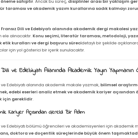
 öneme sahiptir
. Ancak bu süreç,
disiplinler arası bir yaklaşım ge
atür taraması ve akademik yazım kurallarına sadık kalmayı zorun
,
Fransız Dili ve Edebiyatı alanında akademik dergi makalesi ya
 ele alınacaktır.
Konu seçimi, literatür taraması, metodoloji, yaz
etik kuralları ve dergi başvuru süreci
detaylı bir şekilde açıklanar
lar için yol gösterici bir içerik sunulacaktır.
 Dili ve Edebiyatı Alanında Akademik Yayın Yapmanın
ili ve Edebiyatı alanında akademik makale yazmak,
bilimsel araştırm
ek, edebi eserleri analiz etmek ve akademik kariyer açısından ö
için gereklidir
.
mik Kariyer Açısından Gerekli Bir Adım
li ve Edebiyatı bölümü öğrencileri ve akademisyenleri için akademik 
sans, doktora ve doçentlik süreçlerinde büyük önem taşımaktad