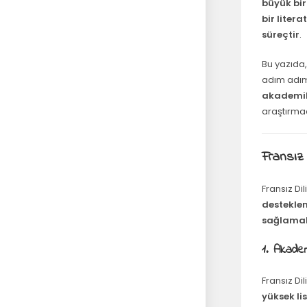
büyük bir
bir liter
süreçtir
.
Bu yazıda
adım adım
akademik 
araştırmacı
Fransız
Fransız D
desteklem
sağlamak 
1. Akade
Fransız Di
yüksek li