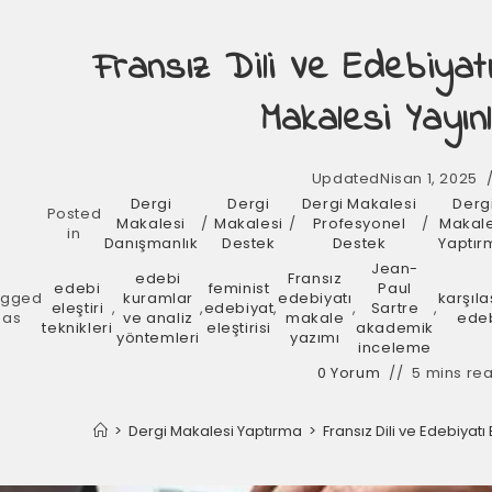
Fransız Dili Ve Edebiya
Makalesi Yayı
Updated
Nisan 1, 2025
Dergi
Dergi
Dergi Makalesi
Derg
Posted
Makalesi
/
Makalesi
/
Profesyonel
/
Makale
in
Danışmanlık
Destek
Destek
Yaptır
Jean-
edebi
Fransız
edebi
feminist
Paul
agged
kuramlar
edebiyatı
karşıla
eleştiri
,
,
edebiyat
,
,
Sartre
,
as
ve analiz
makale
ede
teknikleri
eleştirisi
akademik
yöntemleri
yazımı
inceleme
0 Yorum
5 mins re
>
Dergi Makalesi Yaptırma
>
Fransız Dili ve Edebiya