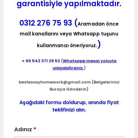
garantisiyle yapılmaktadır.
0312 276 75 93 (
Aramadan önce
mail kanallarını veya Whatsapp tuşunu
)
kullanmanızı öneriyoruz.
+ 90
542 371 29 52
(
Whatsapp mesaj yoluyla
ulaşabilirsiniz.
)
bestessayhomework@gmail.com
(Belgelerinizi
Buraya Gönderin)
Aşağıdaki formu doldurup, anında fiyat
teklifinizi alın.
Adınız
*