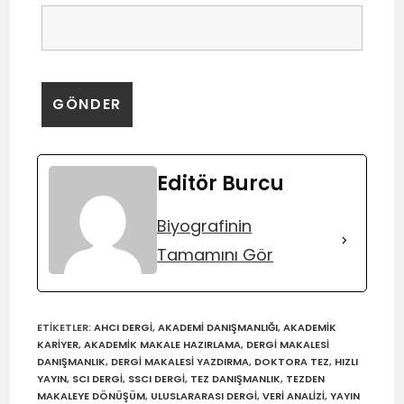
Editör Burcu
Biyografinin
Tamamını Gör
ETIKETLER
:
AHCI DERGI
,
AKADEMI DANIŞMANLIĞI
,
AKADEMIK
KARIYER
,
AKADEMIK MAKALE HAZIRLAMA
,
DERGI MAKALESI
DANIŞMANLIK
,
DERGI MAKALESI YAZDIRMA
,
DOKTORA TEZ
,
HIZLI
YAYIN
,
SCI DERGI
,
SSCI DERGI
,
TEZ DANIŞMANLIK
,
TEZDEN
MAKALEYE DÖNÜŞÜM
,
ULUSLARARASI DERGI
,
VERI ANALIZI
,
YAYIN