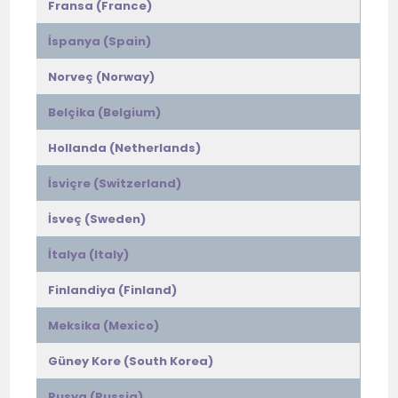
Fransa (France)
İspanya (Spain)
Norveç (Norway)
Belçika (Belgium)
Hollanda (Netherlands)
İsviçre (Switzerland)
İsveç (Sweden)
İtalya (Italy)
Finlandiya (Finland)
Meksika (Mexico)
Güney Kore (South Korea)
Rusya (Russia)