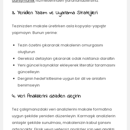
danışmanlık
hizmetlerinden yararlanabilirsiniz.
3. Yeniden Yazım ve Uyarlama Stratejileri
Tezinizden makale üretirken asla kopyala-yapıştır
yapmayın. Bunun yerine:
Tezin özetini çıkararak makalenin omurgasını
oluşturun
Gereksiz detayları çıkararak odak noktanızı daraltın
Yeni güncel kaynaklar ekleyerek literatür taramasını
güncelleyin
Derginin hedef kitlesine uygun bir dil ve anlatım
benimseyin
4. Veri Analizlerini Gözden Geçirin
Tez çalışmanızdaki veri analizlerini makale formatına
uygun şekilde yeniden düzenleyin. Karmaşık analizlerin
anlaşılır şekilde sunulması, makalenizin kabul şansını
artıracaktır. Eksik veya yetersiz analizler için
veri analizi