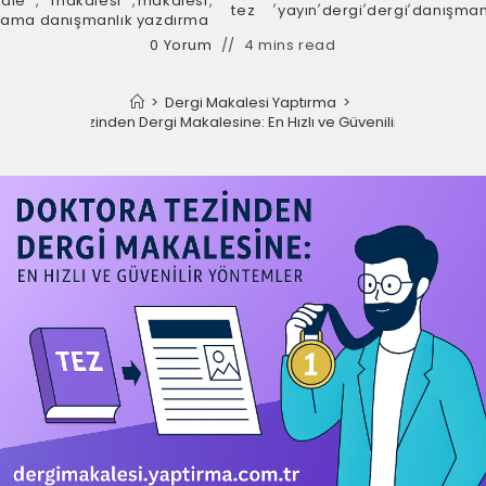
ale
,
makalesi
,
makalesi
,
,
,
,
,
tez
yayın
dergi
dergi
danışman
rlama
danışmanlık
yazdırma
0 Yorum
4 mins read
>
Dergi Makalesi Yaptırma
>
Doktora Tezinden Dergi Makalesine: En Hızlı ve Güvenilir Yöntemler