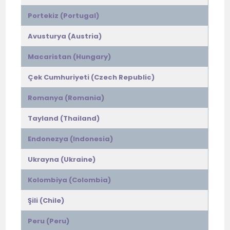
Portekiz (Portugal)
Avusturya (Austria)
Macaristan (Hungary)
Çek Cumhuriyeti (Czech Republic)
Romanya (Romania)
Tayland (Thailand)
Endonezya (Indonesia)
Ukrayna (Ukraine)
Kolombiya (Colombia)
Şili (Chile)
Peru (Peru)