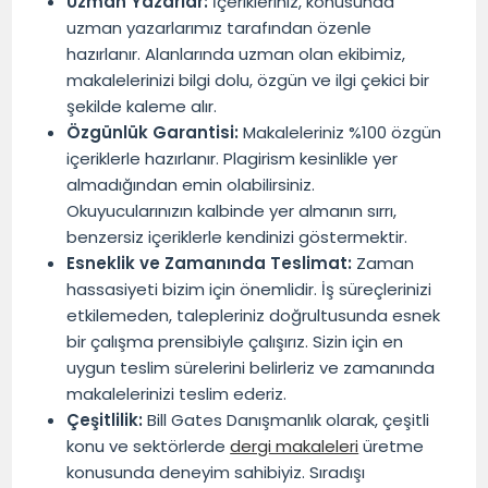
Uzman Yazarlar:
İçerikleriniz, konusunda
uzman yazarlarımız tarafından özenle
hazırlanır. Alanlarında uzman olan ekibimiz,
makalelerinizi bilgi dolu, özgün ve ilgi çekici bir
şekilde kaleme alır.
Özgünlük Garantisi:
Makaleleriniz %100 özgün
içeriklerle hazırlanır. Plagirism kesinlikle yer
almadığından emin olabilirsiniz.
Okuyucularınızın kalbinde yer almanın sırrı,
benzersiz içeriklerle kendinizi göstermektir.
Esneklik ve Zamanında Teslimat:
Zaman
hassasiyeti bizim için önemlidir. İş süreçlerinizi
etkilemeden, talepleriniz doğrultusunda esnek
bir çalışma prensibiyle çalışırız. Sizin için en
uygun teslim sürelerini belirleriz ve zamanında
makalelerinizi teslim ederiz.
Çeşitlilik:
Bill Gates Danışmanlık olarak, çeşitli
konu ve sektörlerde
dergi makaleleri
üretme
konusunda deneyim sahibiyiz. Sıradışı