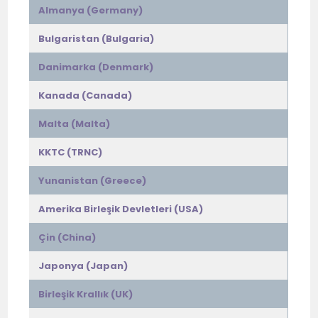
Almanya (Germany)
Bulgaristan (Bulgaria)
Danimarka (Denmark)
Kanada (Canada)
Malta (Malta)
KKTC (TRNC)
Yunanistan (Greece)
Amerika Birleşik Devletleri (USA)
Çin (China)
Japonya (Japan)
Birleşik Krallık (UK)