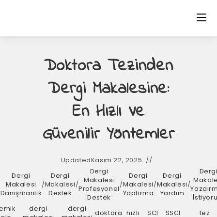
Doktora Tezinden
Dergi Makalesine:
En Hızlı Ve
Güvenilir Yöntemler
Updated
Kasım 22, 2025
Dergi
Derg
Dergi
Dergi
Dergi
Dergi
d
Makalesi
Makale
Makalesi
/
Makalesi
/
/
Makalesi
/
Makalesi
/
Profesyonel
Yazdır
Danışmanlık
Destek
Yaptırma
Yardım
Destek
İstiyo
emik
dergi
dergi
doktora
hızlı
SCI
SSCI
tez