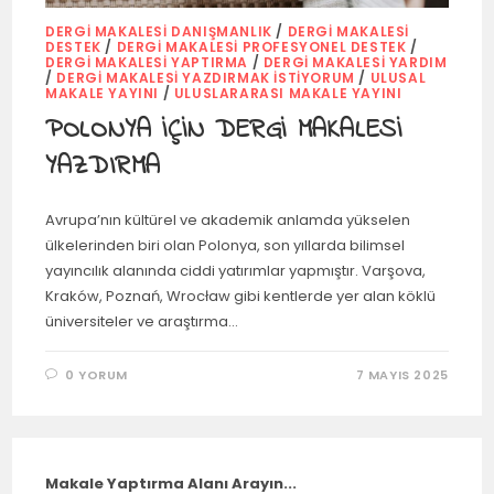
DERGI MAKALESI DANIŞMANLIK
/
DERGI MAKALESI
DESTEK
/
DERGI MAKALESI PROFESYONEL DESTEK
/
DERGI MAKALESI YAPTIRMA
/
DERGI MAKALESI YARDIM
/
DERGI MAKALESI YAZDIRMAK İSTIYORUM
/
ULUSAL
MAKALE YAYINI
/
ULUSLARARASI MAKALE YAYINI
POLONYA İÇİN DERGİ MAKALESİ
YAZDIRMA
Avrupa’nın kültürel ve akademik anlamda yükselen
ülkelerinden biri olan Polonya, son yıllarda bilimsel
yayıncılık alanında ciddi yatırımlar yapmıştır. Varşova,
Kraków, Poznań, Wrocław gibi kentlerde yer alan köklü
üniversiteler ve araştırma…
0 YORUM
7 MAYIS 2025
Makale Yaptırma Alanı Arayın...