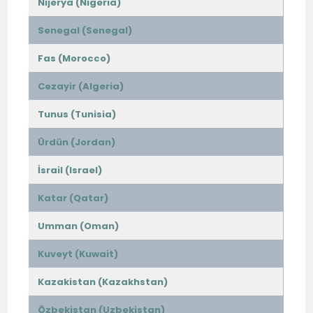
Nijerya (Nigeria)
Senegal (Senegal)
Fas (Morocco)
Cezayir (Algeria)
Tunus (Tunisia)
Ürdün (Jordan)
İsrail (Israel)
Katar (Qatar)
Umman (Oman)
Kuveyt (Kuwait)
Kazakistan (Kazakhstan)
Özbekistan (Uzbekistan)