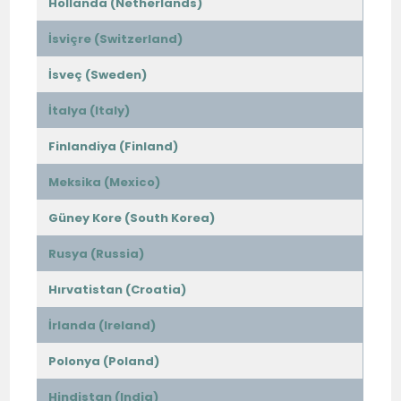
Hollanda (Netherlands)
İsviçre (Switzerland)
İsveç (Sweden)
İtalya (Italy)
Finlandiya (Finland)
Meksika (Mexico)
Güney Kore (South Korea)
Rusya (Russia)
Hırvatistan (Croatia)
İrlanda (Ireland)
Polonya (Poland)
Hindistan (India)