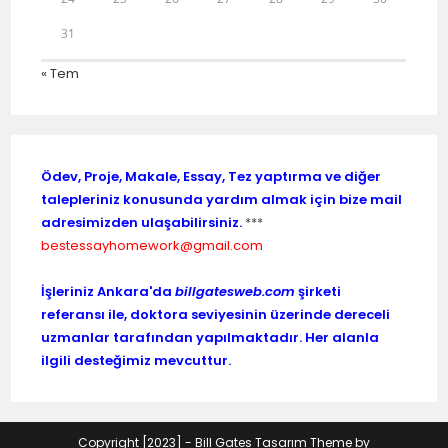
31
« Tem
Ödev, Proje, Makale, Essay, Tez yaptırma ve diğer
talepleriniz konusunda yardım almak için bize mail
adresimizden ulaşabilirsiniz.
***
bestessayhomework@gmail.com
İşleriniz Ankara'da
billgatesweb.com
şirketi
referansı ile, doktora seviyesinin üzerinde dereceli
uzmanlar tarafından yapılmaktadır. Her alanla
ilgili desteğimiz mevcuttur.
Copyright [2023] -
Bill Gates Tasarım
Theme by