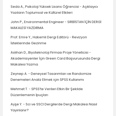
Seda A., Psikoloji Yüksek Lisans Öğrencisi
-
Açıklayıcı
Yazıların Toplumsal ve Kültürel Etkileri
John P., Environmental Engineer
-
SIRBİSTAN İÇİN DERGİ
MAKALESİ YAZDIRMA
Prof. Emre Y., Hakemli Dergi Editörü
-
Revizyon
İsteklerinde Gezinme
Aslıhan D., Biyoteknoloji Firması Proje Yöneticisi
-
Akademisyenler İçin Green Card Başvurusunda Dergi
Makalesi Yazma
Zeynep A.
-
Deneysel Tasarımları ve Randomize
Denemeleri Analiz Etmek için SPSS Kullanımı
Mehmet T.
-
SPSS’te Verileri Etkin Bir Şekilde
Düzenlemenin İpuçları
Ayşe Y.
-
Sci ve SSCI Dergilerde Dergi Makalesi Nasıl
Yayınlanır?