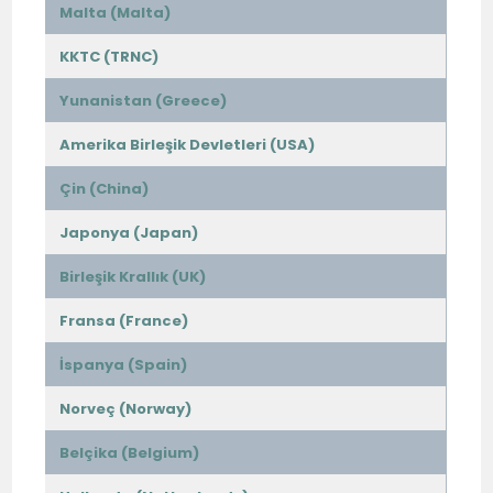
Malta (Malta)
KKTC (TRNC)
Yunanistan (Greece)
Amerika Birleşik Devletleri (USA)
Çin (China)
Japonya (Japan)
Birleşik Krallık (UK)
Fransa (France)
İspanya (Spain)
Norveç (Norway)
Belçika (Belgium)