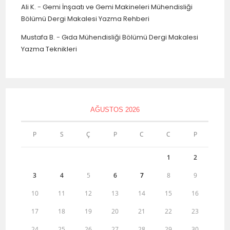
Ali K.
-
Gemi İnşaatı ve Gemi Makineleri Mühendisliği
Bölümü Dergi Makalesi Yazma Rehberi
Mustafa B.
-
Gıda Mühendisliği Bölümü Dergi Makalesi
Yazma Teknikleri
AĞUSTOS 2026
P
S
Ç
P
C
C
P
1
2
3
4
5
6
7
8
9
10
11
12
13
14
15
16
17
18
19
20
21
22
23
24
25
26
27
28
29
30