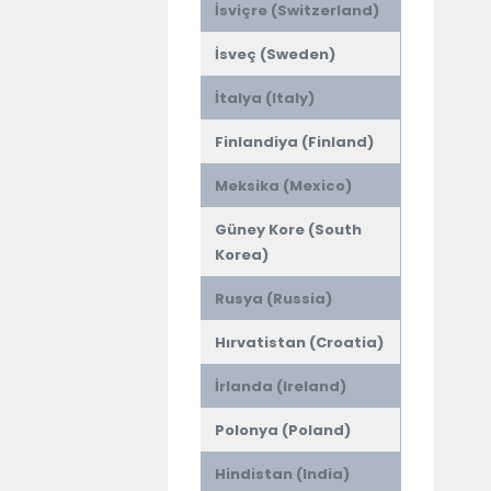
İsviçre (Switzerland)
İsveç (Sweden)
İtalya (Italy)
Finlandiya (Finland)
Meksika (Mexico)
Güney Kore (South
Korea)
Rusya (Russia)
Hırvatistan (Croatia)
İrlanda (Ireland)
Polonya (Poland)
Hindistan (India)