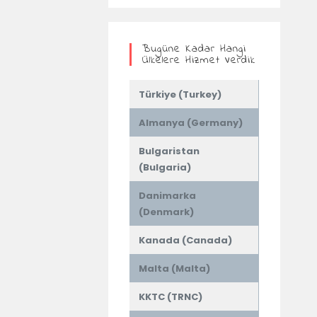
Bugüne Kadar Hangi
Ülkelere Hizmet Verdik
Türkiye (Turkey)
Almanya (Germany)
Bulgaristan
(Bulgaria)
Danimarka
(Denmark)
Kanada (Canada)
Malta (Malta)
KKTC (TRNC)