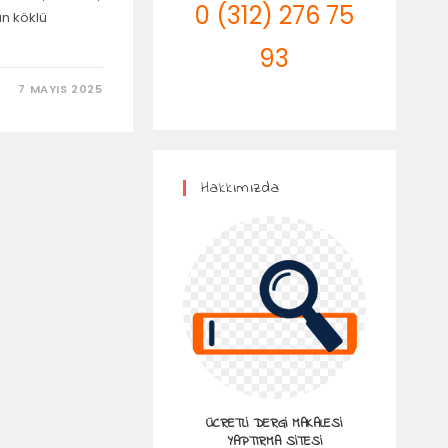
0 (312) 276 75
an köklü
93
7 MAYIS 2025
Hakkımızda
ÜCRETLI DERGI MAKALESI
YAPTIRMA SITESI