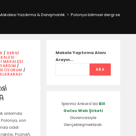
Makalesi Yazdırma & Danışmanlık
>
Polonya bilimsel dergi seçimi
Makale Yaptırma Alanı
IK
/
DERGI
KALESI
Arayın...
I MAKALESI
 YARDIM
/
ARA
 İSTIYORUM
/
SLARARASI
Gİ
A
İşleriniz Ankara'da
Bill
Gates Web Şirketi
mik anlamda
Güvencesiyle
n Polonya, son
Gerçekleşmektedir.
nında ciddi
 Kraków, Poznań,