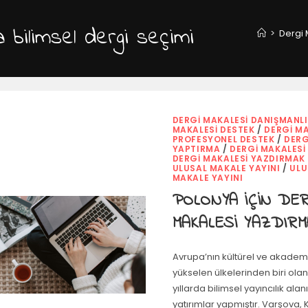
 bilimsel dergi seçimi
>
Dergi 
DERGI MAKALESI DANIŞMANL
MAKALESI DESTEK
/
DERGI MA
PROFESYONEL DESTEK
/
DERG
YAPTIRMA
/
DERGI MAKALESI
DERGI MAKALESI YAZDIRMAK
ULUSAL MAKALE YAYINI
/
ULU
MAKALE YAYINI
POLONYA İÇİN DER
MAKALESİ YAZDIRM
Avrupa’nın kültürel ve akade
yükselen ülkelerinden biri ola
yıllarda bilimsel yayıncılık ala
yatırımlar yapmıştır. Varşova,