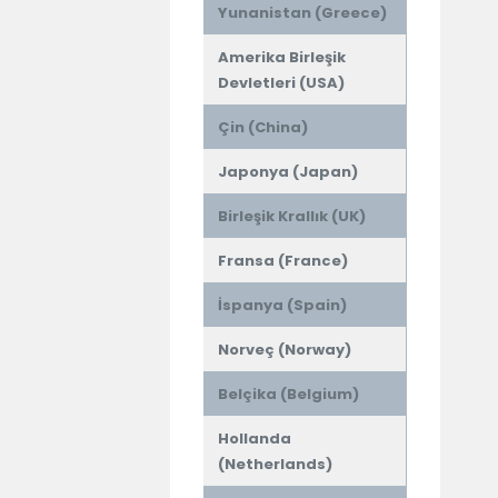
Yunanistan (Greece)
Amerika Birleşik
Devletleri (USA)
Çin (China)
Japonya (Japan)
Birleşik Krallık (UK)
Fransa (France)
İspanya (Spain)
Norveç (Norway)
Belçika (Belgium)
Hollanda
(Netherlands)