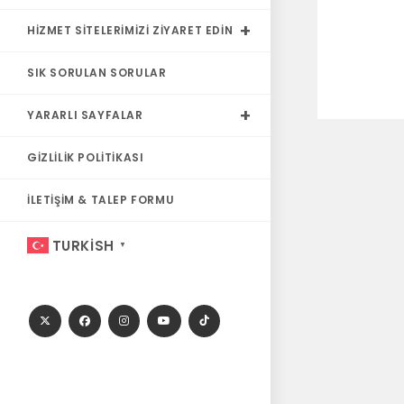
HIZMET SITELERIMIZI ZIYARET EDIN
SIK SORULAN SORULAR
YARARLI SAYFALAR
GIZLILIK POLITIKASI
İLETIŞIM & TALEP FORMU
TURKISH
▼