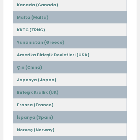
Kanada (Canada)
Malta (Malta)
KKTC (TRNC)
Yunanistan (Greece)
Amerika Birleşik Devletleri (USA)
Çin (China)
Japonya (Japan)
Birleşik Krallık (UK)
Fransa (France)
İspanya (Spain)
Norveç (Norway)