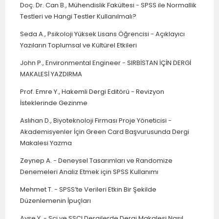
Doç. Dr. Can B., Mühendislik Fakültesi
-
SPSS ile Normallik
Testleri ve Hangi Testler Kullanılmalı?
Seda A., Psikoloji Yüksek Lisans Öğrencisi
-
Açıklayıcı
Yazıların Toplumsal ve Kültürel Etkileri
John P., Environmental Engineer
-
SIRBİSTAN İÇİN DERGİ
MAKALESİ YAZDIRMA
Prof. Emre Y., Hakemli Dergi Editörü
-
Revizyon
İsteklerinde Gezinme
Aslıhan D., Biyoteknoloji Firması Proje Yöneticisi
-
Akademisyenler İçin Green Card Başvurusunda Dergi
Makalesi Yazma
Zeynep A.
-
Deneysel Tasarımları ve Randomize
Denemeleri Analiz Etmek için SPSS Kullanımı
Mehmet T.
-
SPSS’te Verileri Etkin Bir Şekilde
Düzenlemenin İpuçları
Ayşe Y.
-
Sci ve SSCI Dergilerde Dergi Makalesi Nasıl