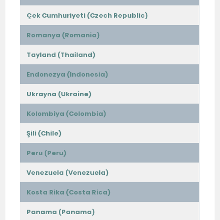
Çek Cumhuriyeti (Czech Republic)
Romanya (Romania)
Tayland (Thailand)
Endonezya (Indonesia)
Ukrayna (Ukraine)
Kolombiya (Colombia)
Şili (Chile)
Peru (Peru)
Venezuela (Venezuela)
Kosta Rika (Costa Rica)
Panama (Panama)