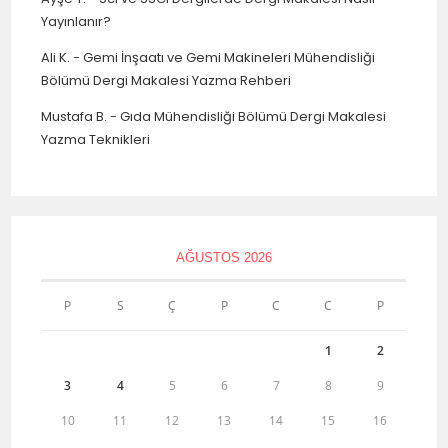
Yayınlanır?
Ali K.
-
Gemi İnşaatı ve Gemi Makineleri Mühendisliği
Bölümü Dergi Makalesi Yazma Rehberi
Mustafa B.
-
Gıda Mühendisliği Bölümü Dergi Makalesi
Yazma Teknikleri
AĞUSTOS 2026
P
S
Ç
P
C
C
P
1
2
3
4
5
6
7
8
9
10
11
12
13
14
15
16