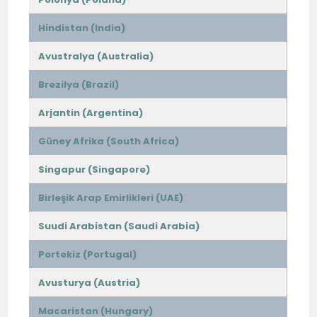
Hindistan (India)
Avustralya (Australia)
Brezilya (Brazil)
Arjantin (Argentina)
Güney Afrika (South Africa)
Singapur (Singapore)
Birleşik Arap Emirlikleri (UAE)
Suudi Arabistan (Saudi Arabia)
Portekiz (Portugal)
Avusturya (Austria)
Macaristan (Hungary)