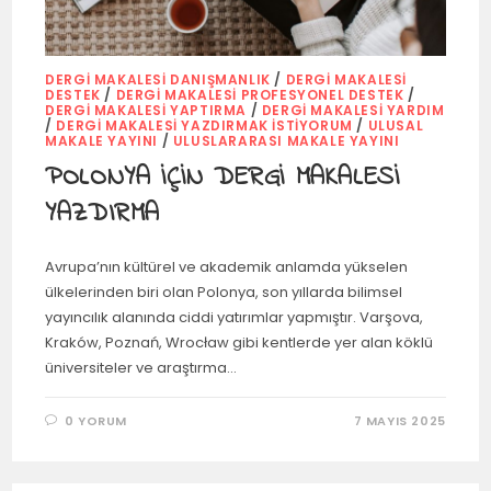
DERGI MAKALESI DANIŞMANLIK
/
DERGI MAKALESI
DESTEK
/
DERGI MAKALESI PROFESYONEL DESTEK
/
DERGI MAKALESI YAPTIRMA
/
DERGI MAKALESI YARDIM
/
DERGI MAKALESI YAZDIRMAK İSTIYORUM
/
ULUSAL
MAKALE YAYINI
/
ULUSLARARASI MAKALE YAYINI
POLONYA İÇİN DERGİ MAKALESİ
YAZDIRMA
Avrupa’nın kültürel ve akademik anlamda yükselen
ülkelerinden biri olan Polonya, son yıllarda bilimsel
yayıncılık alanında ciddi yatırımlar yapmıştır. Varşova,
Kraków, Poznań, Wrocław gibi kentlerde yer alan köklü
üniversiteler ve araştırma…
0 YORUM
7 MAYIS 2025