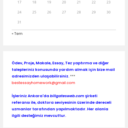
17
18
19
20
21
22
23
24
25
26
27
28
29
30
31
« Tem
Ödev, Proje, Makale, Essay, Tez yaptırma ve diğer
talepleriniz konusunda yardım almak için bize mail
adresimizden ulaşabilirsiniz.
***
bestessayhomework@gmail.com
İşleriniz Ankara'da
billgatesweb.com
şirketi
referansı ile, doktora seviyesinin üzerinde dereceli
uzmanlar tarafından yapılmaktadır. Her alanla
ilgili desteğimiz mevcuttur.