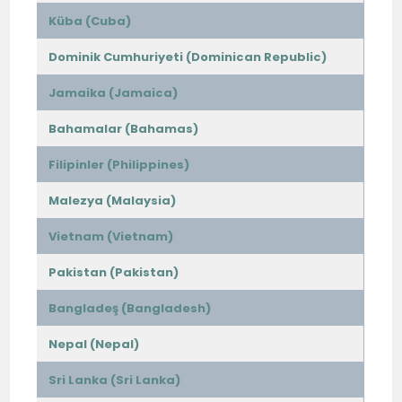
Küba (Cuba)
Dominik Cumhuriyeti (Dominican Republic)
Jamaika (Jamaica)
Bahamalar (Bahamas)
Filipinler (Philippines)
Malezya (Malaysia)
Vietnam (Vietnam)
Pakistan (Pakistan)
Bangladeş (Bangladesh)
Nepal (Nepal)
Sri Lanka (Sri Lanka)