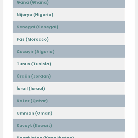
Gana (Ghana)
Nijerya (Nigeria)
Senegal (Senegal)
Fas (Morocco)
Cezayir (Algeria)
Tunus (Tunisia)
Ürdün (Jordan)
İsrail (Israel)
Katar (Qatar)
Umman (Oman)
Kuveyt (Kuwait)
Kazakistan (Kazakhstan)